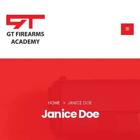
HOME
JANICE DOE
Janice Doe